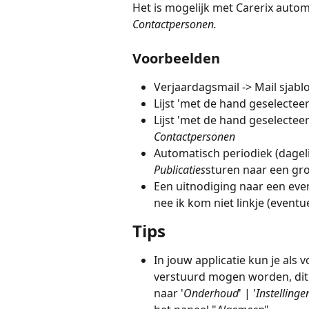
Het is mogelijk met Carerix autom
Contactpersonen.
Voorbeelden
Verjaardagsmail -> Mail sjabl
Lijst 'met de hand geselecteer
Lijst 'met de hand geselecteer
Contactpersonen
Automatisch periodiek (dagelij
Publicaties
sturen naar een gr
Een uitnodiging naar een eve
nee ik kom niet linkje (event
Tips
In jouw applicatie kun je als 
verstuurd mogen worden, dit doe je als 
naar '
Onderhoud
' | '
Instellinge