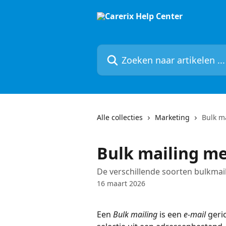
Naar de hoofdinhoud
Zoeken naar artikelen ...
Alle collecties
Marketing
Bulk m
Bulk mailing me
De verschillende soorten bulkmai
16 maart 2026
Een 
Bulk mailing
 is een 
e-mail
 geri