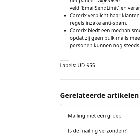
het paneel "
Algemeen
"             
veld 'EmailSendLimit' en vera
Carerix verplicht haar klante
regels inzake anti-spam.
Carerix biedt een mechanism
opdat zij geen bulk mails mee
personen kunnen nog steeds i
____
Labels: UD-955
Gerelateerde artikelen
Mailing met een groep
Is de mailing verzonden?