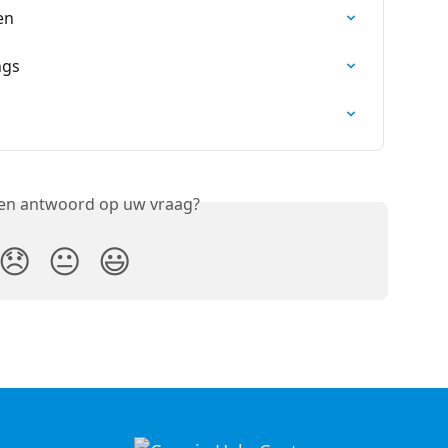
en
ngs
een antwoord op uw vraag?
😞
😐
😃