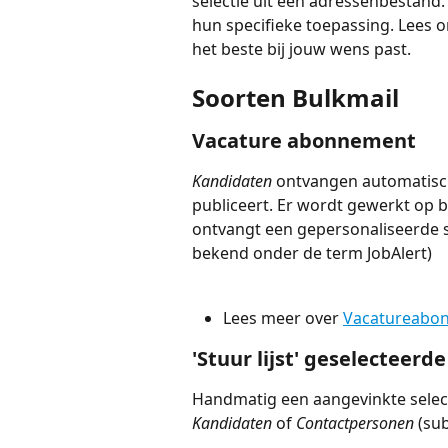
selectie uit een adressenbestand. 
hun specifieke toepassing. Lees 
het beste bij jouw wens past.
Soorten Bulkmail
Vacature abonnement 
Kandidaten
 ontvangen automatisch
publiceert. Er wordt gewerkt op b
ontvangt een gepersonaliseerde sel
bekend onder de term JobAlert) 
Lees meer over 
Vacatureabo
'Stuur lijst' geselecteerd
Handmatig een aangevinkte select
Kandidaten
 of 
Contactpersonen
 (su