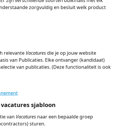
Er zijn verschillende soorten bulkmails met elk 
onderstaande zorgvuldig en besluit welk product 
 relevante 
Vacatures
 die je op jouw website 
asis van Publicaties. Elke ontvanger (kandidaat) 
ectie van publicaties. (Deze functionaliteit is ook 
nnement
e vacatures sjabloon
ie van 
Vacatures
 naar een bepaalde groep 
bcontractors) sturen. 