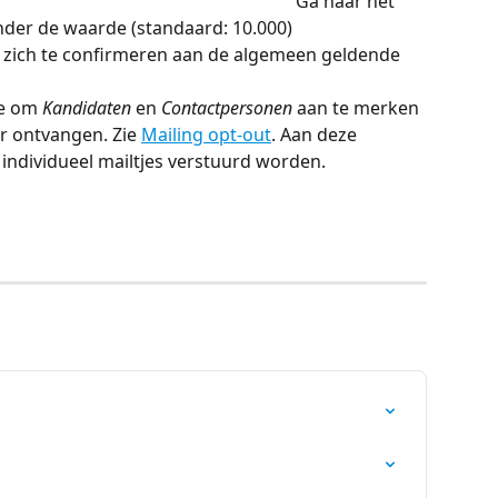
                                                                    Ga naar het 
nder de waarde (standaard: 10.000)
n zich te confirmeren aan de algemeen geldende 
e om 
Kandidaten
 en 
Contactpersonen
 aan te merken 
r ontvangen. Zie 
Mailing opt-out
. Aan deze 
ndividueel mailtjes verstuurd worden.