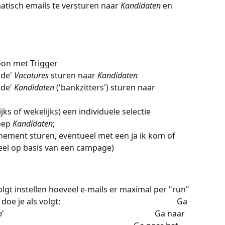
atisch emails te versturen naar 
Kandidaten
 en 
oon met Trigger
de' 
Vacatures
 sturen naar 
Kandidaten
de' 
Kandidaten
 ('bankzitters') sturen naar 
ks of wekelijks) een individuele selectie 
oep 
Kandidaten
; 
nement sturen, eventueel met een ja ik kom of 
ueel op basis van een campage) 
volgt instellen hoeveel e-mails er maximal per "run" 
volgt:                                                          Ga 
n
'                                                                           Ga naar 