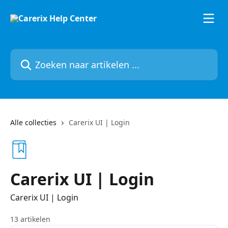
Naar de hoofdinhoud
Zoeken naar artikelen ...
Alle collecties
Carerix UI | Login
Carerix UI | Login
Carerix UI | Login
13 artikelen