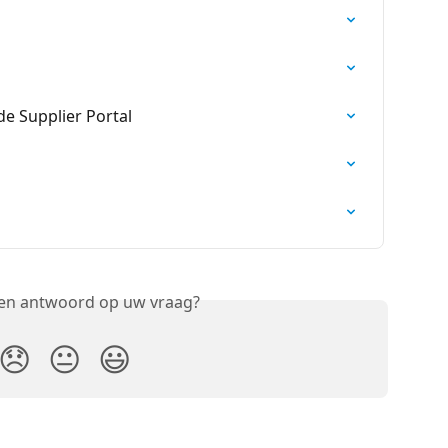
de Supplier Portal
een antwoord op uw vraag?
😞
😐
😃