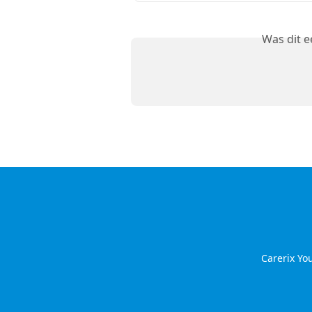
Was dit 
Carerix Y