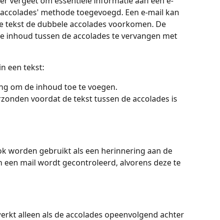
r vergeet om essentiele informatie aan een e-
e accolades' methode toegevoegd. Een e-mail kan 
de tekst de dubbele accolades voorkomen. De 
 inhoud tussen de accolades te vervangen met 
n een tekst:
ing om de inhoud toe te voegen.
rzonden voordat de tekst tussen de accolades is 
k worden gebruikt als een herinnering aan de 
in een mail wordt gecontroleerd, alvorens deze te 
werkt alleen als de accolades opeenvolgend achter 