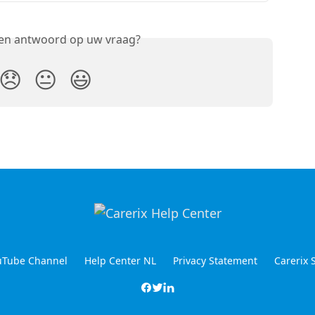
een antwoord op uw vraag?
😞
😐
😃
ouTube Channel
Help Center NL
Privacy Statement
Carerix 