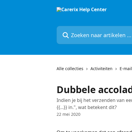
Naar de hoofdinhoud
Zoeken naar artikelen ...
Alle collecties
Activiteiten
E-mail
Dubbele accola
Indien je bij het verzenden van ee
{{...}} in.", wat betekent dit?
22 mei 2020