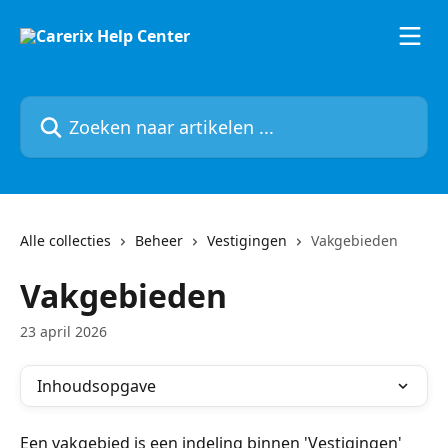
Naar de hoofdinhoud
Zoeken naar artikelen ...
Alle collecties
Beheer
Vestigingen
Vakgebieden
Vakgebieden
23 april 2026
Inhoudsopgave
Een vakgebied is een indeling binnen 'Vestigingen' 